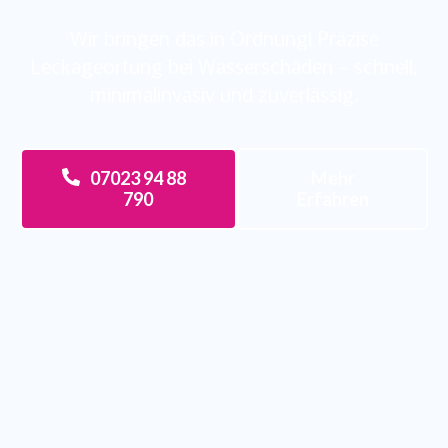
Wir bringen das in Ordnung! Präzise
Leckageortung bei Wasserschäden – schnell,
minimalinvasiv und zuverlässig.
07023 94 88
Mehr
790
Erfahren