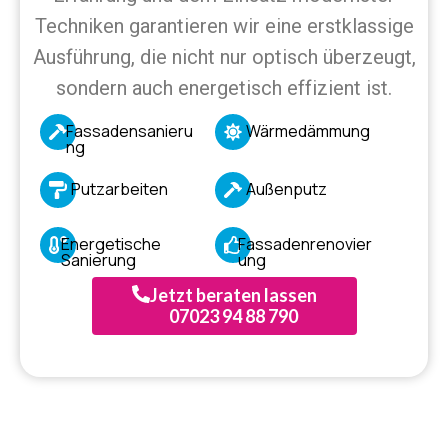
Techniken garantieren wir eine erstklassige
Ausführung, die nicht nur optisch überzeugt,
sondern auch energetisch effizient ist.
Fassadensanieru
Wärmedämmung
ng
Putzarbeiten
Außenputz
Energetische
Fassadenrenovier
Sanierung
ung
Jetzt beraten lassen
07023 94 88 790