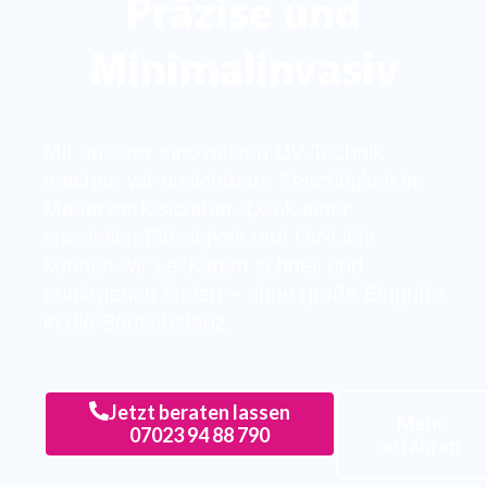
Präzise und
Minimalinvasiv
Mit unserer innovativen UV-Technik
machen wir unsichtbare Feuchtigkeit im
Mauerwerk sichtbar. Dank einer
speziellen Flüssigkeit und UV-Licht
können wir Leckagen schnell und
punktgenau finden – ohne große Eingriffe
in die Bausubstanz.
Jetzt beraten lassen
Mehr
07023 94 88 790
erfahren