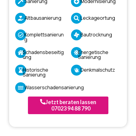
Sanierung
Modernisierung
Altbausanierung
Leckageortung
Komplettsanierun
Bautrocknung
g
Schadensbeseitig
Energetische
ung
Sanierung
Historische
Denkmalschutz
Sanierung
Wasserschadensanierung
Jetzt beraten lassen
07023 94 88 790